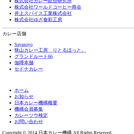
株式会社カレー総合研究所
株式会社ワールドコーヒー商会
井上スパイス工業株式会社
株式会社ゆざ食彩工房
カレー店舗
Sayasoyo
狭山カレー工房 りとるほっと。
グランドルート66
伽哩本舗
セドナカレー
ホーム
お知らせ
日本カレー機構概要
機構会員募集
カレーツウ検定
お問い合わせ
Copyright © 2014 日本カレー機構 All Rights Reserved.