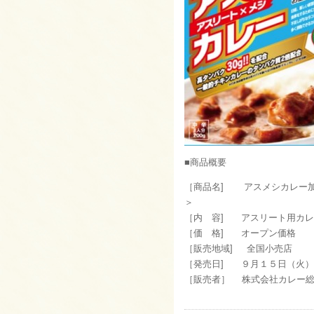
■商品概要
［商品名] アスメシカレー加
＞
［内 容] アスリート用カレ
［価 格] オープン価格
［販売地域] 全国小売店
［発売日] ９月１５日（火）
［販売者］ 株式会社カレー総