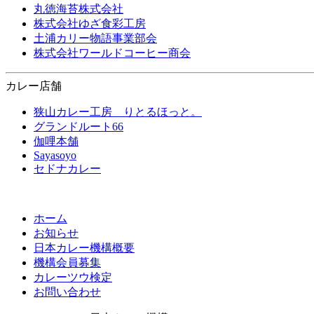
丸徳海苔株式会社
株式会社ゆざ食彩工房
土浦カリー物語事業部会
株式会社ワールドコーヒー商会
カレー店舗
狭山カレー工房 りとるほっと。
グランドルート66
伽哩本舗
Sayasoyo
セドナカレー
ホーム
お知らせ
日本カレー機構概要
機構会員募集
カレーツウ検定
お問い合わせ