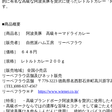
的に有名な高級な阿波美豚を贅沢に使ったレトルトカレー「
す。
■商品概要
［商品名］ 阿波美豚 高級キーマドライカレー
［販売者］ 自然派ハム工房 リーベフラウ
［価格］ ６４８円
［規格］ レトルトカレー２００ｇ
［販売地域］ 全国小売店
リーベフラウ店舗及びネット販売
リーベフラウ店舗 〒779-3223 徳島県名西郡石井町高川原字高川
（TEL)088-637-4567
リーベフラウＨＰ
https://www.wiener.co.jp/
［特長］ ・高級ブランドポーク阿波美豚を贅沢に使用した
・高級ポークならではの濃厚な旨味とコク、そして歯ごたえ
・阿波美豚ひき肉をふんだんに使用し、絶妙なスパイスの調