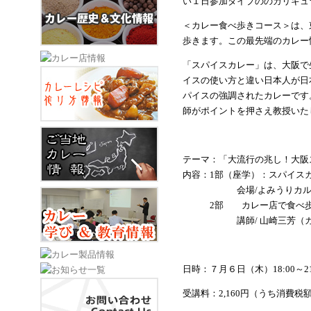
い１日参加タイプののカリキュ
＜カレー食べ歩きコース＞は、
歩きます。この最先端のカレー
「スパイスカレー」は、大阪で
イスの使い方と違い日本人が日
パイスの強調されたカレーです
師がポイントを押さえ教授いた
テーマ：「大流行の兆し！大阪
内容：
1
部（座学）：スパイス
会場
/
よみうりカ
2
部 カレー店で食べ
講師
/
山崎三芳（
日時：７月６日（木）
18:00
～
2
受講料：
2,160
円（うち消費税