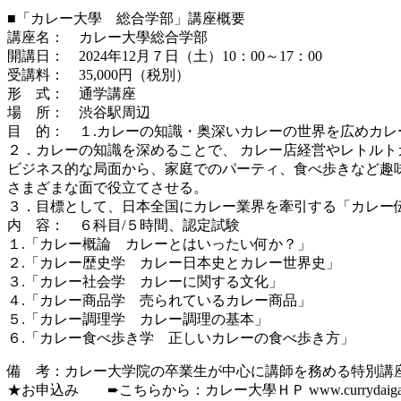
■「カレー大學 総合学部」講座概要
講座名： カレー大學総合学部
開講日： 2024年12月７日（土）10：00～17：00
受講料： 35,000円（税別）
形 式： 通学講座
場 所： 渋谷駅周辺
目 的： １.カレーの知識・奥深いカレーの世界を広めカレ
２．カレーの知識を深めることで、 カレー店経営やレトルト
ビジネス的な局面から、家庭でのパーティ、食べ歩きなど趣
さまざまな面で役立てさせる。
３．目標として、日本全国にカレー業界を牽引する「カレー
内 容： ６科目/５時間、認定試験
１.「カレー概論 カレーとはいったい何か？」
２.「カレー歴史学 カレー日本史とカレー世界史」
３.「カレー社会学 カレーに関する文化」
４.「カレー商品学 売られているカレー商品」
５.「カレー調理学 カレー調理の基本」
６.「カレー食べ歩き学 正しいカレーの食べ歩き方」
備 考：カレー大学院の卒業生が中心に講師を務める特別講
★お申込み ➨こちらから：カレー大學ＨＰ www.currydaigaku