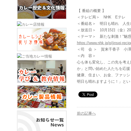
【 番組の概要 】
＜テレビ局＞ NHK Eテレ
＜番組名＞ 明日も晴れ 人生
＜放送日＞ 10月15日（金）20
＜テーマ＞ 新たな刺激！“魅惑
https://www.nhk.jp/p/jinsei-r
＜司 会 ＞ 賀来千香子 小
＜内 容＞
心も体も変化し、この先を考え
か」と問い始めた人たちを応援
健康、住まい、お金、ファッシ
明日も晴れますように！」とい
前の記事へ