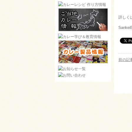
詳しく
SankeiB
前の記