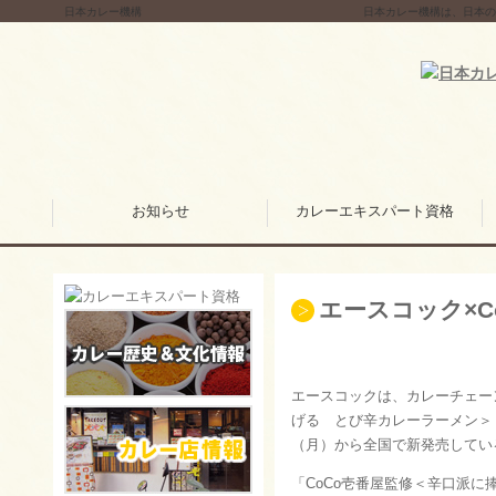
日本カレー機構
日本カレー機構は、日本の
お知らせ
カレーエキスパート資格
エースコック×C
エースコックは、カレーチェーン
げる とび辛カレーラーメン＞
（月）から全国で新発売してい
「CoCo壱番屋監修＜辛口派