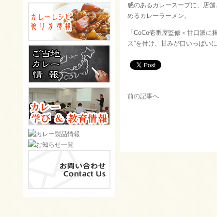
感のあるカレースープに、店舗
めるカレーラーメン。
「CoCo壱番屋監修＜甘口派に
ス”を付け、甘みが口いっぱいに
前の記事へ